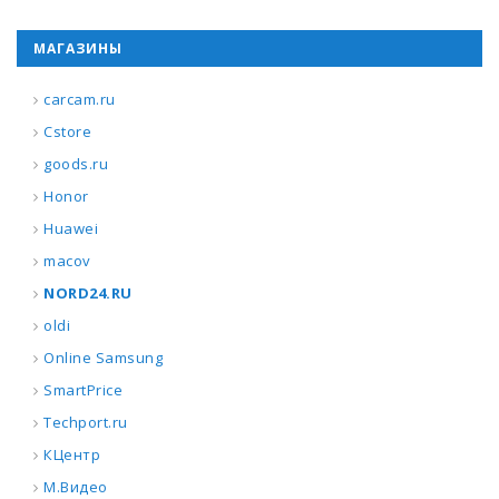
МАГАЗИНЫ
carcam.ru
Cstore
goods.ru
Honor
Huawei
macov
NORD24.RU
oldi
Online Samsung
SmartPrice
Techport.ru
КЦентр
М.Видео