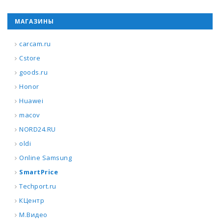
МАГАЗИНЫ
carcam.ru
Cstore
goods.ru
Honor
Huawei
macov
NORD24.RU
oldi
Online Samsung
SmartPrice
Techport.ru
КЦентр
М.Видео