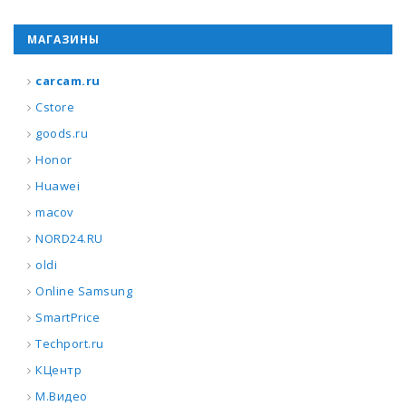
МАГАЗИНЫ
carcam.ru
Cstore
goods.ru
Honor
Huawei
macov
NORD24.RU
oldi
Online Samsung
SmartPrice
Techport.ru
КЦентр
М.Видео