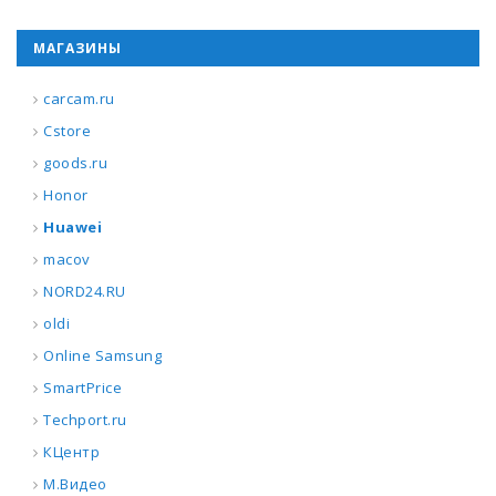
МАГАЗИНЫ
carcam.ru
Cstore
goods.ru
Honor
Huawei
macov
NORD24.RU
oldi
Online Samsung
SmartPrice
Techport.ru
КЦентр
М.Видео