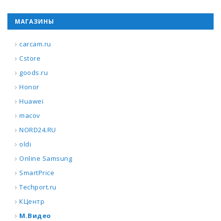
МАГАЗИНЫ
carcam.ru
Cstore
goods.ru
Honor
Huawei
macov
NORD24.RU
oldi
Online Samsung
SmartPrice
Techport.ru
КЦентр
М.Видео