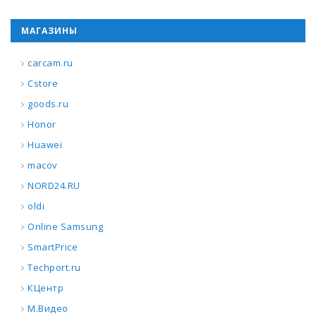
МАГАЗИНЫ
carcam.ru
Cstore
goods.ru
Honor
Huawei
macov
NORD24.RU
oldi
Online Samsung
SmartPrice
Techport.ru
КЦентр
М.Видео