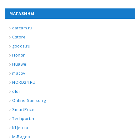
МАГАЗИНЫ
carcam.ru
Cstore
goods.ru
Honor
Huawei
macov
NORD24.RU
oldi
Online Samsung
SmartPrice
Techport.ru
КЦентр
М.Видео