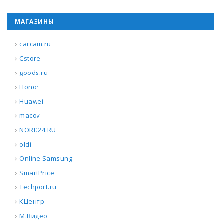
МАГАЗИНЫ
carcam.ru
Cstore
goods.ru
Honor
Huawei
macov
NORD24.RU
oldi
Online Samsung
SmartPrice
Techport.ru
КЦентр
М.Видео