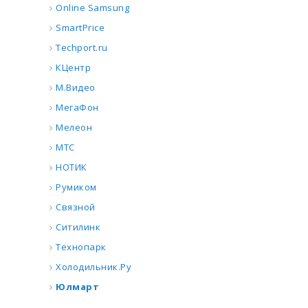
Online Samsung
SmartPrice
Techport.ru
КЦентр
М.Видео
МегаФон
Мелеон
МТС
НОТИК
Румиком
Связной
Ситилинк
Технопарк
Холодильник.Ру
Юлмарт