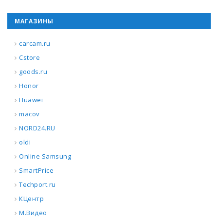
МАГАЗИНЫ
carcam.ru
Cstore
goods.ru
Honor
Huawei
macov
NORD24.RU
oldi
Online Samsung
SmartPrice
Techport.ru
КЦентр
М.Видео