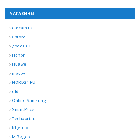
МАГАЗИНЫ
carcam.ru
Cstore
goods.ru
Honor
Huawei
macov
NORD24.RU
oldi
Online Samsung
SmartPrice
Techport.ru
КЦентр
М.Видео