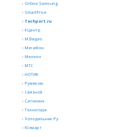
Online Samsung
SmartPrice
Techport.ru
КЦентр
М.Видео
МегаФон
Мелеон
МТС
НОТИК
Румиком
Связной
Ситилинк
Технопарк
Холодильник.Ру
Юлмарт