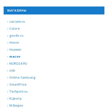
МАГАЗИНЫ
carcam.ru
Cstore
goods.ru
Honor
Huawei
macov
NORD24.RU
oldi
Online Samsung
SmartPrice
Techport.ru
КЦентр
М.Видео