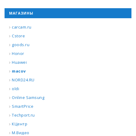
МАГАЗИНЫ
carcam.ru
Cstore
goods.ru
Honor
Huawei
macov
NORD24.RU
oldi
Online Samsung
SmartPrice
Techport.ru
КЦентр
М.Видео