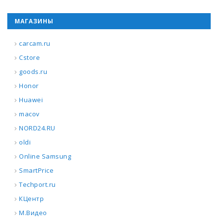
МАГАЗИНЫ
carcam.ru
Cstore
goods.ru
Honor
Huawei
macov
NORD24.RU
oldi
Online Samsung
SmartPrice
Techport.ru
КЦентр
М.Видео