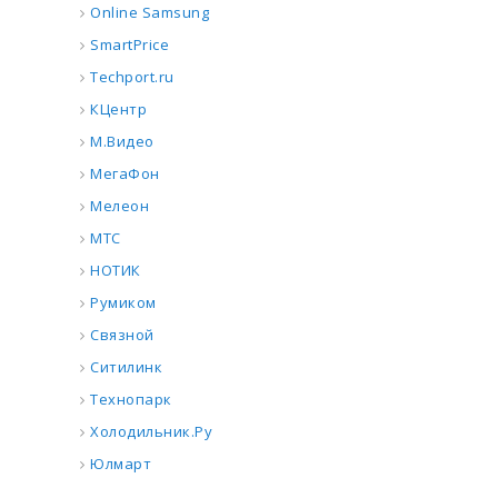
Online Samsung
SmartPrice
Techport.ru
КЦентр
М.Видео
МегаФон
Мелеон
МТС
НОТИК
Румиком
Связной
Ситилинк
Технопарк
Холодильник.Ру
Юлмарт