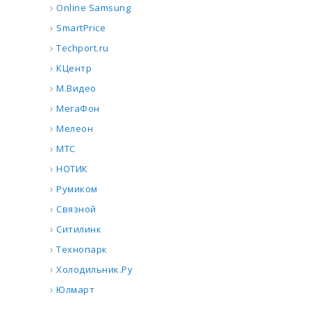
Online Samsung
SmartPrice
Techport.ru
КЦентр
М.Видео
МегаФон
Мелеон
МТС
НОТИК
Румиком
Связной
Ситилинк
Технопарк
Холодильник.Ру
Юлмарт