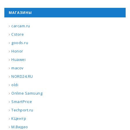
МАГАЗИНЫ
carcam.ru
Cstore
goods.ru
Honor
Huawei
macov
NORD24.RU
oldi
Online Samsung
SmartPrice
Techport.ru
КЦентр
М.Видео