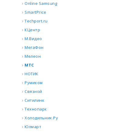
Online Samsung
SmartPrice
Techport.ru
КЦентр
М.Видео
МегаФон
Мелеон
МТС
НОТИК
Румиком
Связной
Ситилинк
Технопарк
Холодильник.Ру
Юлмарт