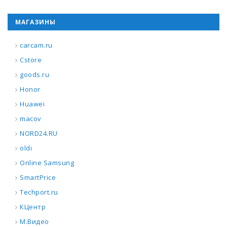
МАГАЗИНЫ
carcam.ru
Cstore
goods.ru
Honor
Huawei
macov
NORD24.RU
oldi
Online Samsung
SmartPrice
Techport.ru
КЦентр
М.Видео