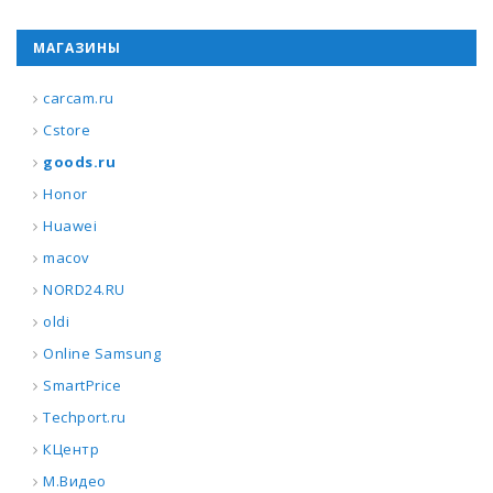
МАГАЗИНЫ
carcam.ru
Cstore
goods.ru
Honor
Huawei
macov
NORD24.RU
oldi
Online Samsung
SmartPrice
Techport.ru
КЦентр
М.Видео