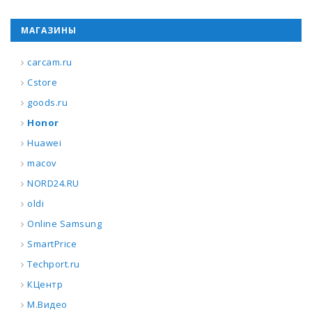
МАГАЗИНЫ
carcam.ru
Cstore
goods.ru
Honor
Huawei
macov
NORD24.RU
oldi
Online Samsung
SmartPrice
Techport.ru
КЦентр
М.Видео