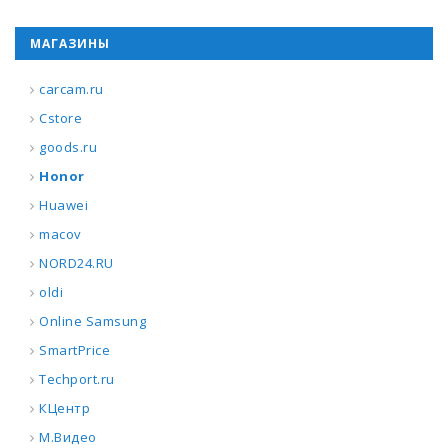
МАГАЗИНЫ
carcam.ru
Cstore
goods.ru
Honor
Huawei
macov
NORD24.RU
oldi
Online Samsung
SmartPrice
Techport.ru
КЦентр
М.Видео