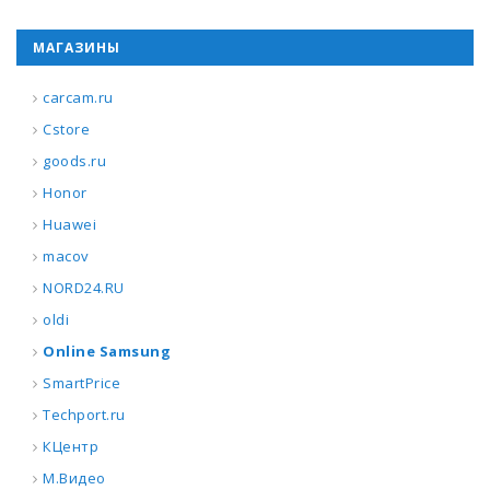
МАГАЗИНЫ
carcam.ru
Cstore
goods.ru
Honor
Huawei
macov
NORD24.RU
oldi
Online Samsung
SmartPrice
Techport.ru
КЦентр
М.Видео