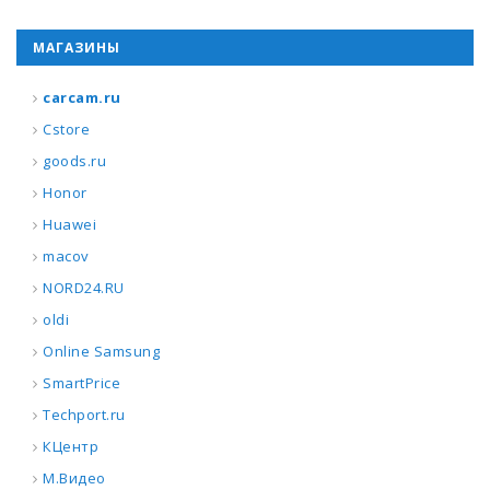
МАГАЗИНЫ
carcam.ru
Cstore
goods.ru
Honor
Huawei
macov
NORD24.RU
oldi
Online Samsung
SmartPrice
Techport.ru
КЦентр
М.Видео