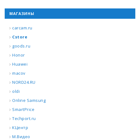
МАГАЗИНЫ
carcam.ru
Cstore
goods.ru
Honor
Huawei
macov
NORD24.RU
oldi
Online Samsung
SmartPrice
Techport.ru
КЦентр
М.Видео