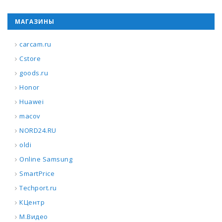
МАГАЗИНЫ
carcam.ru
Cstore
goods.ru
Honor
Huawei
macov
NORD24.RU
oldi
Online Samsung
SmartPrice
Techport.ru
КЦентр
М.Видео