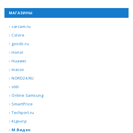
МАГАЗИНЫ
carcam.ru
Cstore
goods.ru
Honor
Huawei
macov
NORD24.RU
oldi
Online Samsung
SmartPrice
Techport.ru
КЦентр
М.Видео