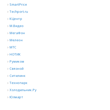
SmartPrice
Techport.ru
КЦентр
М.Видео
МегаФон
Мелеон
МТС
НОТИК
Румиком
Связной
Ситилинк
Технопарк
Холодильник.Ру
Юлмарт