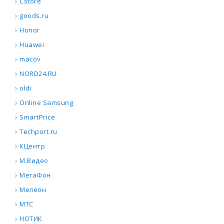
Cstore
goods.ru
Honor
Huawei
macov
NORD24.RU
oldi
Online Samsung
SmartPrice
Techport.ru
КЦентр
М.Видео
МегаФон
Мелеон
МТС
НОТИК