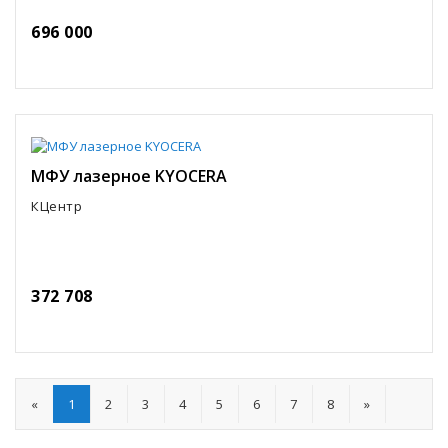
696 000
МФУ лазерное KYOCERA
КЦентр
372 708
«
1
2
3
4
5
6
7
8
»