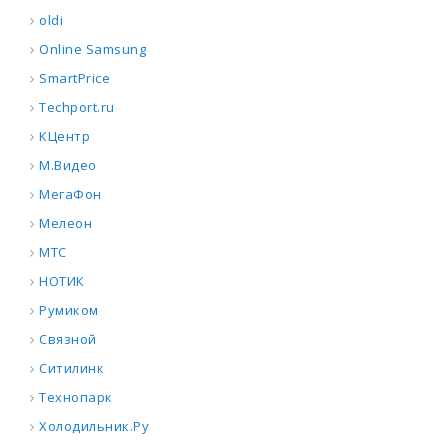
oldi
Online Samsung
SmartPrice
Techport.ru
КЦентр
М.Видео
МегаФон
Мелеон
МТС
НОТИК
Румиком
Связной
Ситилинк
Технопарк
Холодильник.Ру