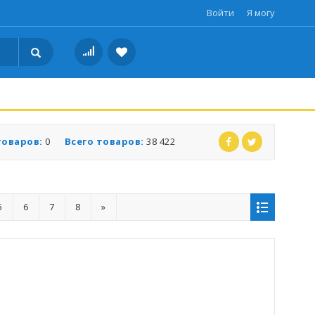
Войти
Я могу
товаров:
0
Всего товаров:
38 422
5
6
7
8
»