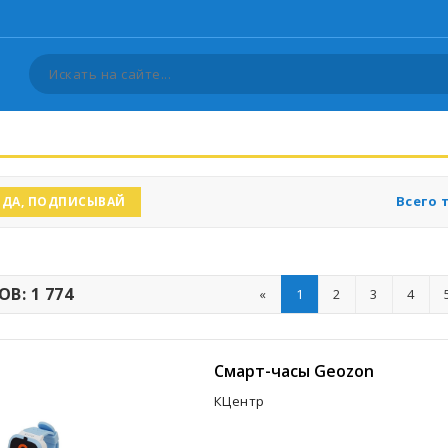
Всего 
ДА, ПОДПИСЫВАЙ
В: 1 774
«
1
2
3
4
Смарт-часы Geozon
КЦентр