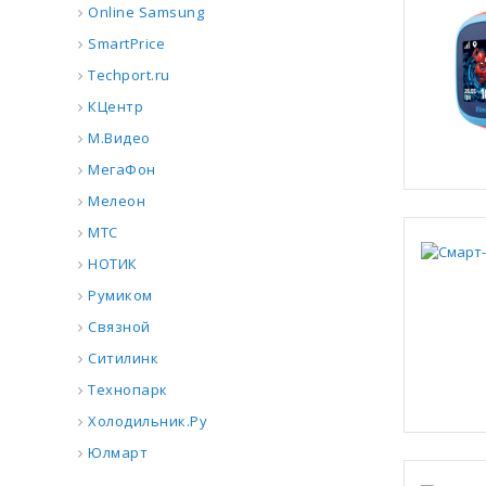
Online Samsung
SmartPrice
Techport.ru
КЦентр
М.Видео
МегаФон
Мелеон
МТС
НОТИК
Румиком
Связной
Ситилинк
Технопарк
Холодильник.Ру
Юлмарт