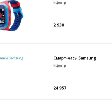
КЦентр
2 930
Смарт-часы Samsung
КЦентр
24 957