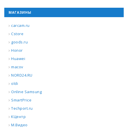
МАГАЗИНЫ
carcam.ru
Cstore
goods.ru
Honor
Huawei
macov
NORD24.RU
oldi
Online Samsung
SmartPrice
Techport.ru
КЦентр
М.Видео