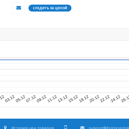
СЛЕДИТЬ ЗА ЦЕНОЙ
03.12
15.12
.12
13.12
26.
11.12
24.12
09.12
22.12
07.12
20.12
05.12
18.12
История цен товаров
support@historyprice