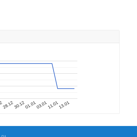
30.12
28.12
12
13.01
11.01
03.01
01.01
.ru