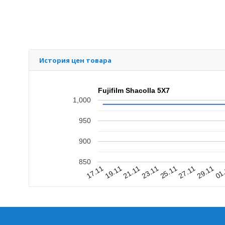
История цен товара
Fujifilm Shacolla 5X7
1,000
950
900
850
19.11
01
17.11
29.11
27.11
25.11
23.11
21.11