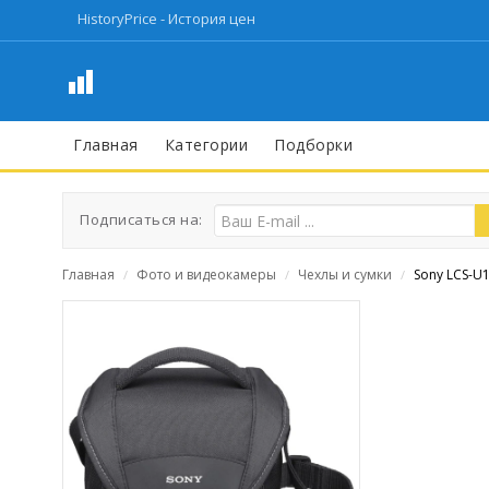
HistoryPrice - История цен
Главная
Категории
Подборки
Подписаться на:
Главная
Фото и видеокамеры
Чехлы и сумки
Sony LCS-U
/
/
/