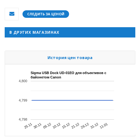
СЛЕДИТЬ ЗА ЦЕНОЙ
В ДРУГИХ МАГАЗИНАХ
История цен товара
Sigma USB Dock UD-01EO для объективов с
байонетом Canon
4,800
4,799
4,798
11.01
30.11
10.12
21.12
31.12
25.11
05.12
15.12
26.12