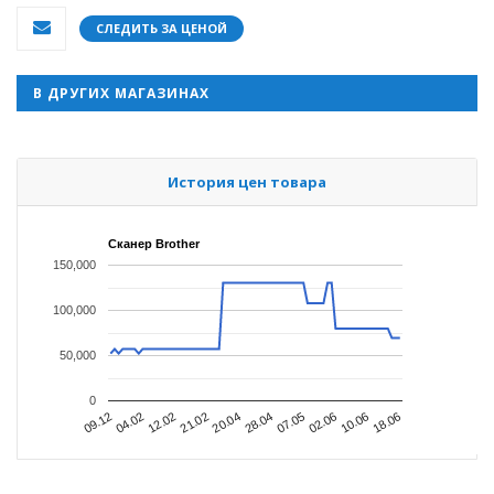
СЛЕДИТЬ ЗА ЦЕНОЙ
В ДРУГИХ МАГАЗИНАХ
История цен товара
Сканер Brother
150,000
100,000
50,000
0
28.04
12.02
02.06
20.04
04.02
18.06
07.05
21.02
09.12
10.06