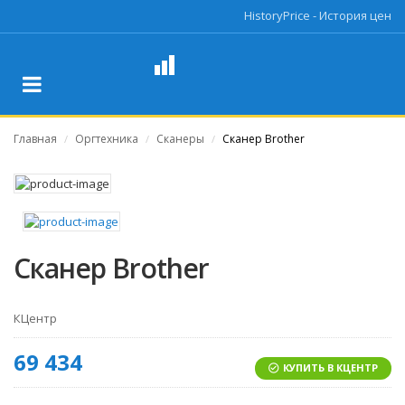
HistoryPrice - История цен
Главная
Оргтехника
Сканеры
Сканер Brother
/
/
/
Сканер Brother
КЦентр
69 434
КУПИТЬ В КЦЕНТР