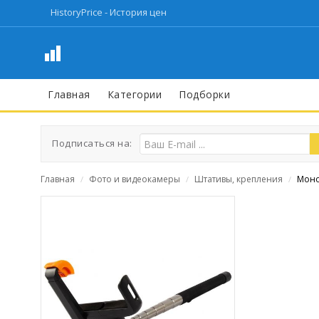
HistoryPrice - История цен
Главная
Категории
Подборки
Подписаться на:
Главная
Фото и видеокамеры
Штативы, крепления
Моно
/
/
/