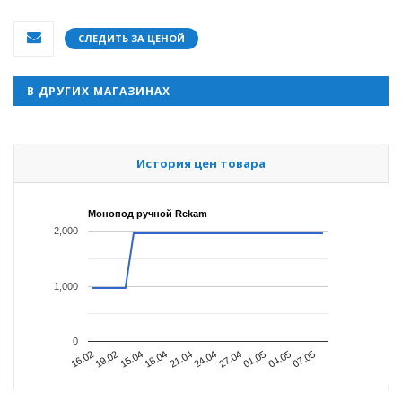
СЛЕДИТЬ ЗА ЦЕНОЙ
В ДРУГИХ МАГАЗИНАХ
История цен товара
Монопод ручной Rekam
2,000
1,000
0
18.04
21.04
24.04
27.04
01.05
04.05
07.05
16.02
19.02
15.04