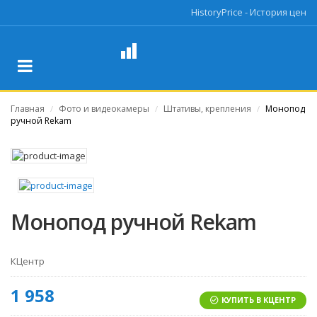
HistoryPrice - История цен
Главная
Фото и видеокамеры
Штативы, крепления
Монопод
/
/
/
ручной Rekam
Монопод ручной Rekam
КЦентр
1 958
КУПИТЬ В КЦЕНТР