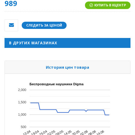
989
КУПИТЬ В КЦЕНТР
СЛЕДИТЬ ЗА ЦЕНОЙ
В ДРУГИХ МАГАЗИНАХ
История цен товара
Беспроводные наушники Digma
2,000
1,500
1,000
500
02.05
02.06
13.04
08.05
08.06
19.04
14.05
14.06
25.04
20.05