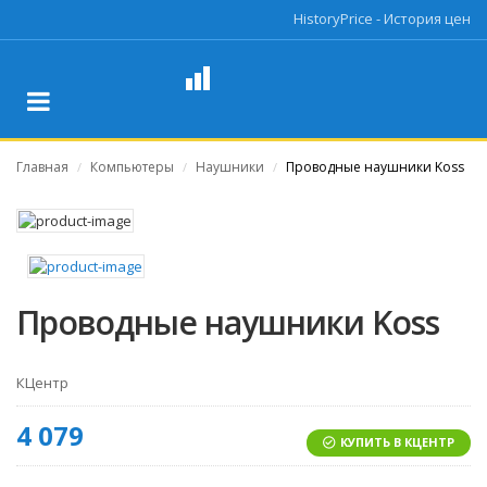
HistoryPrice - История цен
Главная
Компьютеры
Наушники
Проводные наушники Koss
/
/
/
Проводные наушники Koss
КЦентр
4 079
КУПИТЬ В КЦЕНТР