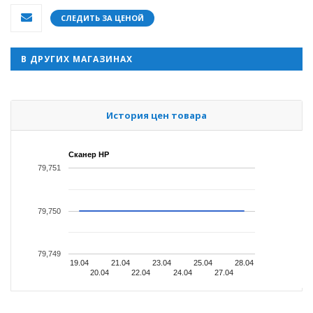
СЛЕДИТЬ ЗА ЦЕНОЙ
В ДРУГИХ МАГАЗИНАХ
История цен товара
Сканер HP
79,751
79,750
79,749
19.04
21.04
23.04
25.04
28.04
20.04
22.04
24.04
27.04