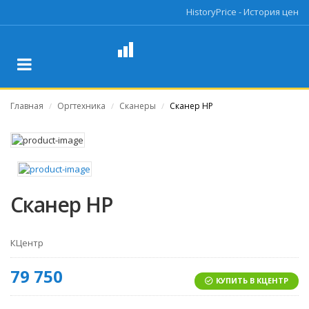
HistoryPrice - История цен
Главная
Оргтехника
Сканеры
Сканер HP
/
/
/
Сканер HP
КЦентр
79 750
КУПИТЬ В КЦЕНТР