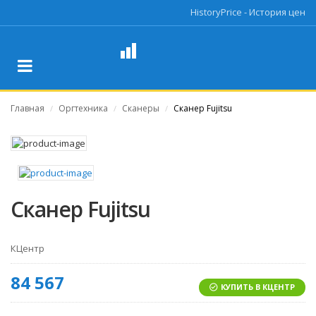
HistoryPrice - История цен
Главная
Оргтехника
Сканеры
Сканер Fujitsu
/
/
/
Сканер Fujitsu
КЦентр
84 567
КУПИТЬ В КЦЕНТР