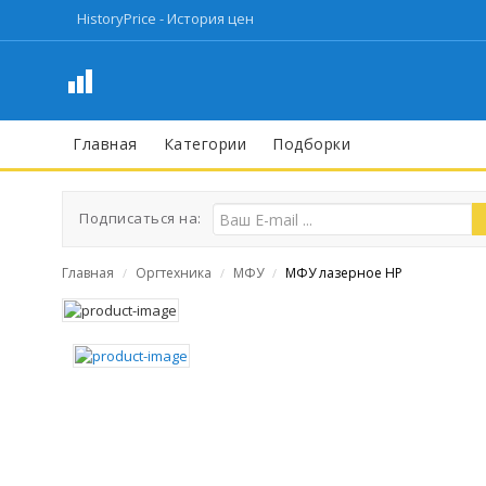
HistoryPrice - История цен
Главная
Категории
Подборки
Подписаться на:
Главная
Оргтехника
МФУ
МФУ лазерное HP
/
/
/