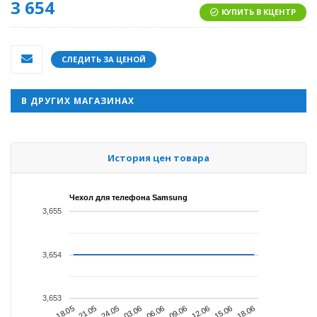
3 654
КУПИТЬ В КЦЕНТР
СЛЕДИТЬ ЗА ЦЕНОЙ
В ДРУГИХ МАГАЗИНАХ
История цен товара
Чехол для телефона Samsung
3,655
3,654
3,653
09.06
06.06
03.06
24.05
21.05
18.05
18.06
15.06
12.06