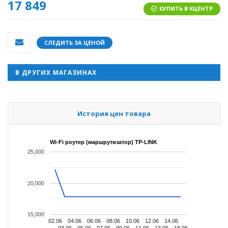
17 849
КУПИТЬ В КЦЕНТР
СЛЕДИТЬ ЗА ЦЕНОЙ
В ДРУГИХ МАГАЗИНАХ
История цен товара
Wi-Fi роутер (маршрутизатор) TP-LINK
25,000
20,000
15,000
02.06
04.06
06.06
08.06
10.06
12.06
14.06
03.06
05.06
07.06
09.06
11.06
13.06
18.06