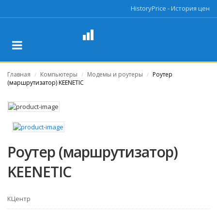
HistoryPrice - История цен
Главная
Компьютеры
Модемы и роутеры
Роутер
/
/
/
(маршрутизатор) KEENETIC
Роутер (маршрутизатор)
KEENETIC
КЦентр