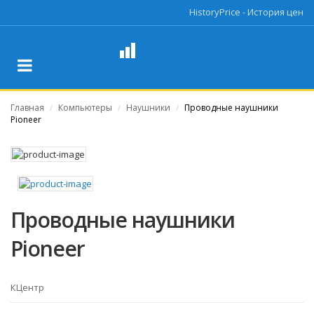
HistoryPrice - История цен
Главная
Компьютеры
Наушники
Проводные наушники
/
/
/
Pioneer
Проводные наушники
Pioneer
КЦентр