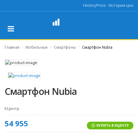
HistoryPrice - История цен
Главная
Мобильные
Смартфоны
Смартфон Nubia
/
/
/
Смартфон Nubia
КЦентр
54 955
КУПИТЬ В КЦЕНТР