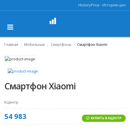
HistoryPrice - История цен
Главная
Мобильные
Смартфоны
Смартфон Xiaomi
/
/
/
Смартфон Xiaomi
КЦентр
54 983
КУПИТЬ В КЦЕНТР